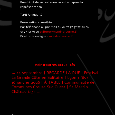
Possibilité de se restaurer avant ou après la
représentation
Tarif Unique 3€
Réservation conseillée
Par téléphone ou par mail au 04 73 77 97 77 ou 06
01 77 92 70 ou
luc
@erut
-dnom
revra
rf.en
Billetterie en ligne :
mond-arverne.fr
Voir d’autres actualités
←
14 septembre | REGARDE LA RUE | Festival
La Grande Côte en Solitaire | Lyon 1 (69)
16 janvier 2026 | À TABLE | Communauté de
Communes Creuse Sud Ouest | St Martin
Château (23)
→