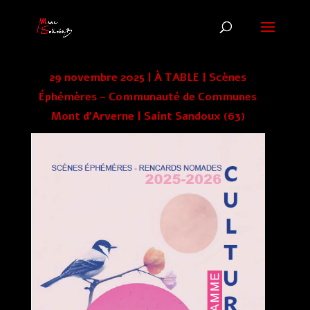
29 novembre 2025 | À TABLE | Scènes
Éphémères – Communauté de Communes
Mont d’Arverne | Saint Sandoux (63)