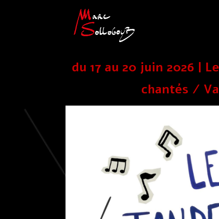
du 17 au 20 juin 2026 | 
chantés / Val