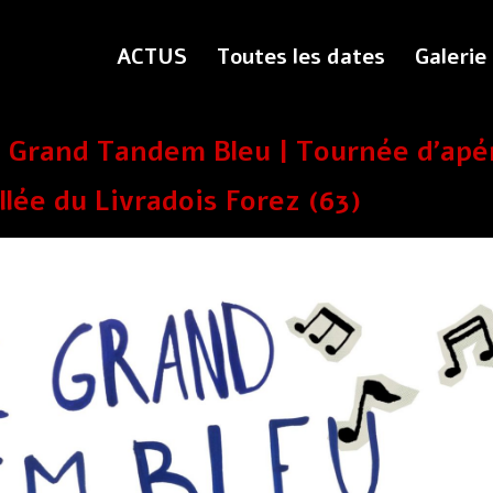
ACTUS
Toutes les dates
Galerie
Le Grand Tandem Bleu | Tournée d’apé
lée du Livradois Forez (63)