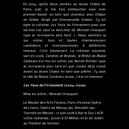
En 2004, après deux années au Jeune Chœur de
Paris, paf, je me fais embaucher pour mon
premier boulot en tant que chanteur avec
Chœur
en Scène,
dirigé par Emmanuelle Dubost. J’y int
ègre la création Les Yeux du Firmament pour une
version rue sous la direction de Mickaël Chouquet
(que je recroiserai plus tard…). Nous sommes 19
sur scène, tous et toutes chanteureuses
comédiens et instrumentistes à différents
niveaux. C’est foisonnant. La création suivante
sort en 2006,
Cendres et Braises, le Brésil de Blaise
Cendrars
est mis en scène par Benoit Richter (que
je recroiserai plus tard et que j’avais déjà croisé
avant au Jeune Chœur en tant que poète). J’y joue
le rôle de Blaise Cendrars jeune, c’est un honneur.
Les Yeux du Firmament
(2004-2005)
Mise en scène : Mickaël Chouquet
Le Musée des Arts Forains, Paris (Festival Opéra
des rues), Opéra de Massy (91), Breuillet (91),
Tournée en Meuse : 17 Juin 2008 à Bar le Duc | ACB
scène nationale, 19 Juin à St Mihiel, et le 1er Juillet
au Théâtre de Verdun