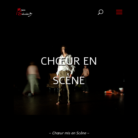
CHŒUR EN
SCÈNE
–
Chœur mis en Scène –